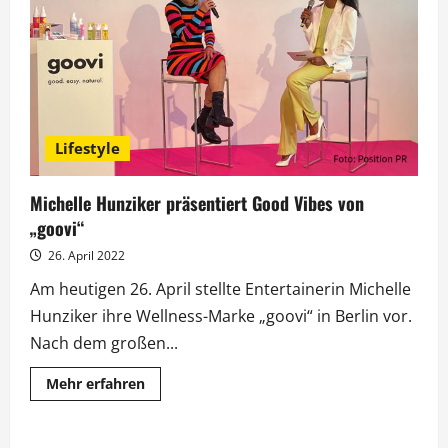
die
Ewigkeit
Lifestyle
Michelle Hunziker präsentiert Good Vibes von
„goovi“
26. April 2022
Am heutigen 26. April stellte Entertainerin Michelle
Hunziker ihre Wellness-Marke „goovi“ in Berlin vor.
Nach dem großen...
Mehr
Mehr erfahren
Informationen
über
Michelle
Hunziker