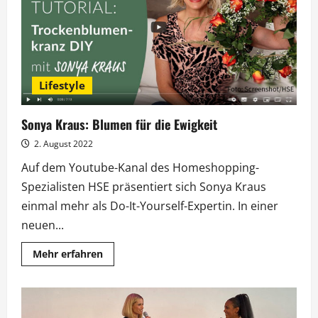
„taff“-
Moderationsteams
Lifestyle
Sonya Kraus: Blumen für die Ewigkeit
2. August 2022
Auf dem Youtube-Kanal des Homeshopping-
Spezialisten HSE präsentiert sich Sonya Kraus
einmal mehr als Do-It-Yourself-Expertin. In einer
neuen...
Mehr
Mehr erfahren
Informationen
über
Sonya
Kraus:
Blumen
für