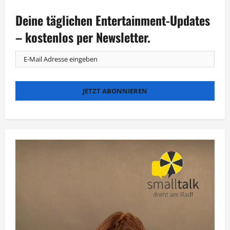
präsentiert
Good
Deine täglichen Entertainment-Updates
Vibes
von
„goovi“
– kostenlos per Newsletter.