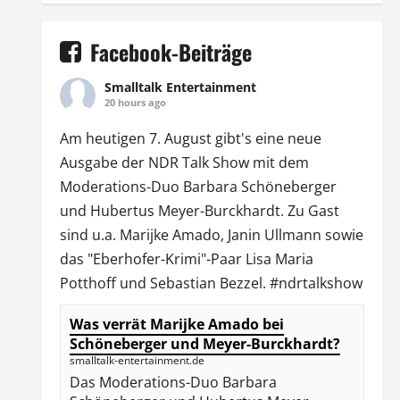
Facebook-Beiträge
Smalltalk Entertainment
20 hours ago
Am heutigen 7. August gibt's eine neue
Ausgabe der
NDR Talk Show
mit dem
Moderations-Duo
Barbara Schöneberger
und Hubertus Meyer-Burckhardt. Zu Gast
sind u.a.
Marijke Amado
,
Janin Ullmann
sowie
das "Eberhofer-Krimi"-Paar Lisa Maria
Potthoff und Sebastian Bezzel.
#ndrtalkshow
Was verrät Marijke Amado bei
Schöneberger und Meyer-Burckhardt?
smalltalk-entertainment.de
Das Moderations-Duo Barbara