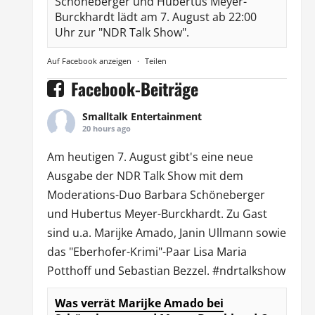
Schöneberger und Hubertus Meyer-
Burckhardt lädt am 7. August ab 22:00
Uhr zur "NDR Talk Show".
Auf Facebook anzeigen
·
Teilen
Facebook-Beiträge
Smalltalk Entertainment
20 hours ago
Am heutigen 7. August gibt's eine neue
Ausgabe der
NDR Talk Show
mit dem
Moderations-Duo
Barbara Schöneberger
und Hubertus Meyer-Burckhardt. Zu Gast
sind u.a.
Marijke Amado
,
Janin Ullmann
sowie
das "Eberhofer-Krimi"-Paar Lisa Maria
Potthoff und Sebastian Bezzel.
#ndrtalkshow
Was verrät Marijke Amado bei