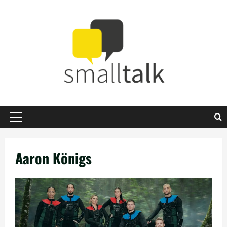
Zum
Inhalt
springen
Primäres
Menü
Aaron Königs