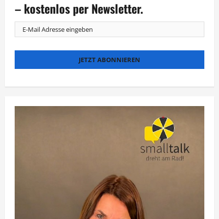
leichte
– kostenlos per Newsletter.
Beute?“
startet
auf
ProSieben