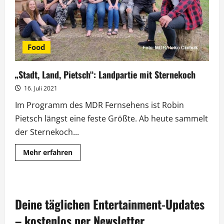
Food
„Stadt, Land, Pietsch“: Landpartie mit Sternekoch
16. Juli 2021
Im Programm des MDR Fernsehens ist Robin
Pietsch längst eine feste Größte. Ab heute sammelt
der Sternekoch...
Mehr
Mehr erfahren
Informationen
über
„Stadt,
Land,
Pietsch“:
Landpartie
Deine täglichen Entertainment-Updates
mit
Sternekoch
– kostenlos per Newsletter.