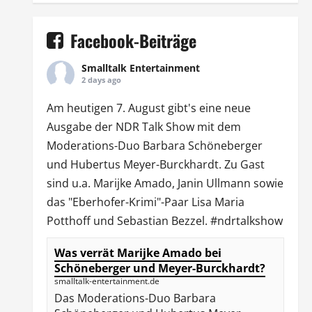
Facebook-Beiträge
Smalltalk Entertainment
2 days ago
Am heutigen 7. August gibt's eine neue
Ausgabe der
NDR Talk Show
mit dem
Moderations-Duo
Barbara Schöneberger
und Hubertus Meyer-Burckhardt. Zu Gast
sind u.a.
Marijke Amado
,
Janin Ullmann
sowie
das "Eberhofer-Krimi"-Paar Lisa Maria
Potthoff und Sebastian Bezzel.
#ndrtalkshow
Was verrät Marijke Amado bei
Schöneberger und Meyer-Burckhardt?
smalltalk-entertainment.de
Das Moderations-Duo Barbara