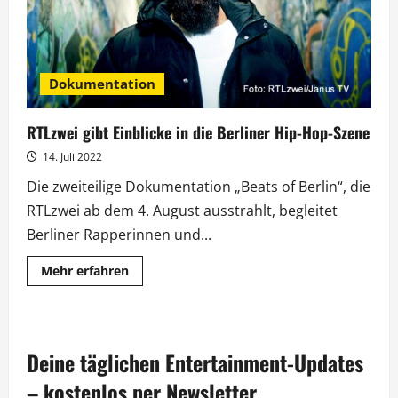
Dokumentation
RTLzwei gibt Einblicke in die Berliner Hip-Hop-Szene
14. Juli 2022
Die zweiteilige Dokumentation „Beats of Berlin“, die
RTLzwei ab dem 4. August ausstrahlt, begleitet
Berliner Rapperinnen und...
Mehr
Mehr erfahren
Informationen
über
RTLzwei
gibt
Einblicke
in
Deine täglichen Entertainment-Updates
die
Berliner
Hip-
– kostenlos per Newsletter.
Hop-