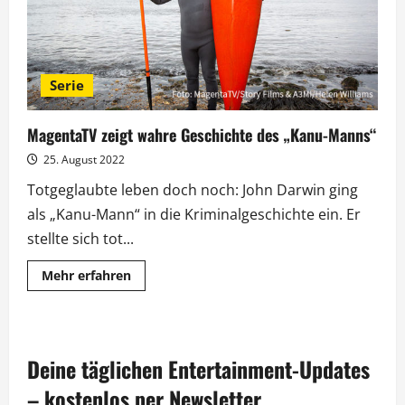
Serie
MagentaTV zeigt wahre Geschichte des „Kanu-Manns“
25. August 2022
Totgeglaubte leben doch noch: John Darwin ging
als „Kanu-Mann“ in die Kriminalgeschichte ein. Er
stellte sich tot...
Mehr
Mehr erfahren
Informationen
über
MagentaTV
zeigt
wahre
Geschichte
Deine täglichen Entertainment-Updates
des
„Kanu-
Manns“
– kostenlos per Newsletter.