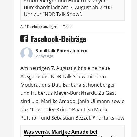
Schöneberger und Hubertus Meyer-
Burckhardt lädt am 7. August ab 22:00
Uhr zur "NDR Talk Show".
Auf Facebook anzeigen
·
Teilen
Facebook-Beiträge
Smalltalk Entertainment
2 days ago
Am heutigen 7. August gibt's eine neue
Ausgabe der
NDR Talk Show
mit dem
Moderations-Duo
Barbara Schöneberger
und Hubertus Meyer-Burckhardt. Zu Gast
sind u.a.
Marijke Amado
,
Janin Ullmann
sowie
das "Eberhofer-Krimi"-Paar Lisa Maria
Potthoff und Sebastian Bezzel.
#ndrtalkshow
Was verrät Marijke Amado bei