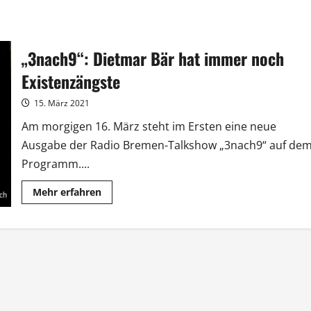
„3nach9“: Dietmar Bär hat immer noch
Existenzängste
15. März 2021
Am morgigen 16. März steht im Ersten eine neue
Ausgabe der Radio Bremen-Talkshow „3nach9“ auf de
Programm....
Mehr
Mehr erfahren
Informationen
über
„3nach9“:
Dietmar
Bär
hat
immer
noch
Existenzängste