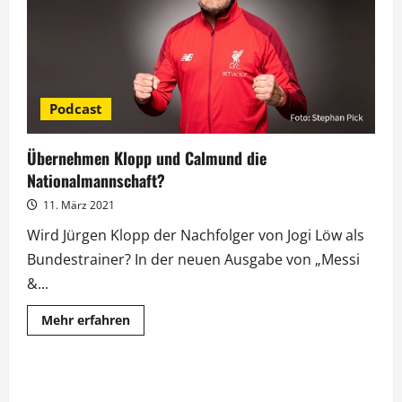
Steve
Blame
Podcast
Übernehmen Klopp und Calmund die
Nationalmannschaft?
11. März 2021
Wird Jürgen Klopp der Nachfolger von Jogi Löw als
Bundestrainer? In der neuen Ausgabe von „Messi
&...
Mehr
Mehr erfahren
Informationen
über
Übernehmen
Klopp
und
Calmund