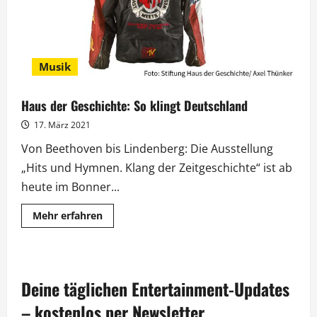
Musik
Haus der Geschichte: So klingt Deutschland
17. März 2021
Von Beethoven bis Lindenberg: Die Ausstellung
„Hits und Hymnen. Klang der Zeitgeschichte“ ist ab
heute im Bonner...
Mehr
Mehr erfahren
Informationen
über
Haus
der
Geschichte:
So
Deine täglichen Entertainment-Updates
klingt
Deutschland
– kostenlos per Newsletter.