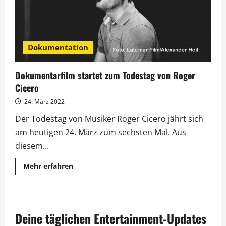
Dokumentation
Dokumentarfilm startet zum Todestag von Roger
Cicero
24. März 2022
Der Todestag von Musiker Roger Cicero jährt sich
am heutigen 24. März zum sechsten Mal. Aus
diesem...
Mehr
Mehr erfahren
Informationen
über
Dokumentarfilm
startet
zum
Todestag
Deine täglichen Entertainment-Updates
von
Roger