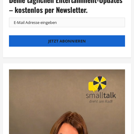
Berlin“
bald
– kostenlos per Newsletter.
auch
als
Serie