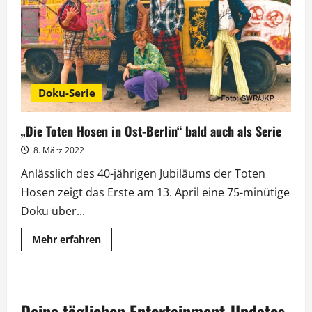
Doku-Serie
„Die Toten Hosen in Ost-Berlin“ bald auch als Serie
8. März 2022
Anlässlich des 40-jährigen Jubiläums der Toten
Hosen zeigt das Erste am 13. April eine 75-minütige
Doku über...
Mehr
Mehr erfahren
Informationen
über
„Die
Toten
Hosen
in
Deine täglichen Entertainment-Updates
Ost-