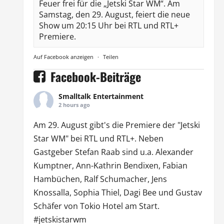
Feuer frei für die „Jetski Star WM“. Am
Samstag, den 29. August, feiert die neue
Show um 20:15 Uhr bei RTL und RTL+
Premiere.
Auf Facebook anzeigen
·
Teilen
Facebook-Beiträge
Smalltalk Entertainment
2 hours ago
Am 29. August gibt's die Premiere der "Jetski
Star WM" bei
RTL
und
RTL
+. Neben
Gastgeber Stefan Raab sind u.a.
Alexander
Kumptner
, Ann-Kathrin Bendixen,
Fabian
Hambüchen
, Ralf Schumacher,
Jens
Knossalla
,
Sophia Thiel
,
Dagi Bee
und Gustav
Schäfer von
Tokio Hotel
am Start.
#jetskistarwm