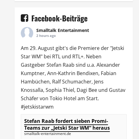
Facebook-Beiträge
Smalltalk Entertainment
2 hours ago
Am 29. August gibt's die Premiere der "Jetski
Star WM" bei
RTL
und
RTL
+. Neben
Gastgeber Stefan Raab sind u.a.
Alexander
Kumptner
, Ann-Kathrin Bendixen,
Fabian
Hambüchen
, Ralf Schumacher,
Jens
Knossalla
,
Sophia Thiel
,
Dagi Bee
und Gustav
Schäfer von
Tokio Hotel
am Start.
#jetskistarwm
Stefan Raab fordert sieben Promi-
Teams zur „Jetski Star WM“ heraus
smalltalk-entertainment.de