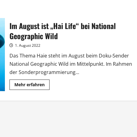
Im August ist „Hai Life“ bei National
Geographic Wild
1. August 2022
Das Thema Haie steht im August beim Doku-Sender
National Geographic Wild im Mittelpunkt. Im Rahmen
der Sonderprogrammierung...
Mehr
Mehr erfahren
Informationen
über
Im
August
ist
„Hai
Life“
bei
National
Geographic
Wild