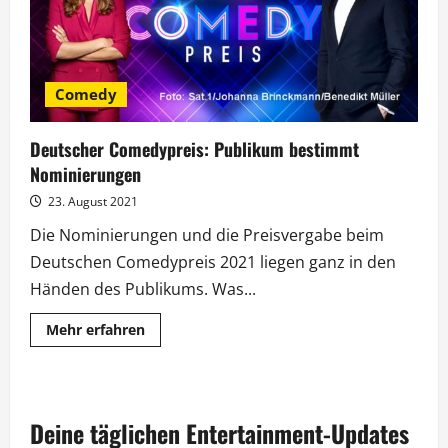
Comedy
Deutscher Comedypreis: Publikum bestimmt
Nominierungen
23. August 2021
Die Nominierungen und die Preisvergabe beim
Deutschen Comedypreis 2021 liegen ganz in den
Händen des Publikums. Was...
Mehr
Mehr erfahren
Informationen
über
Deutscher
Comedypreis:
Publikum
bestimmt
Deine täglichen Entertainment-Updates
Nominierungen