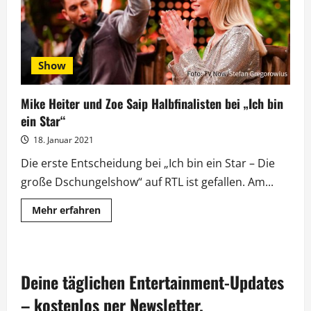
Show
Mike Heiter und Zoe Saip Halbfinalisten bei „Ich bin
ein Star“
18. Januar 2021
Die erste Entscheidung bei „Ich bin ein Star – Die
große Dschungelshow“ auf RTL ist gefallen. Am...
Mehr
Mehr erfahren
Informationen
über
Mike
Heiter
und
Zoe
Deine täglichen Entertainment-Updates
Saip
Halbfinalisten
bei
– kostenlos per Newsletter.
„Ich