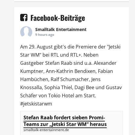
Facebook-Beiträge
Smalltalk Entertainment
9 hours ago
Am 29. August gibt's die Premiere der "Jetski
Star WM" bei
RTL
und
RTL
+. Neben
Gastgeber Stefan Raab sind u.a.
Alexander
Kumptner
, Ann-Kathrin Bendixen,
Fabian
Hambüchen
, Ralf Schumacher,
Jens
Knossalla
,
Sophia Thiel
,
Dagi Bee
und Gustav
Schäfer von
Tokio Hotel
am Start.
#jetskistarwm
Stefan Raab fordert sieben Promi-
Teams zur „Jetski Star WM“ heraus
smalltalk-entertainment.de