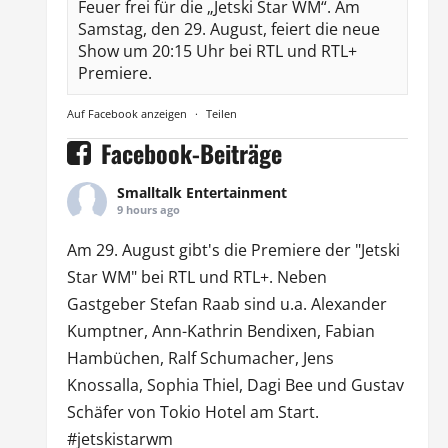
Feuer frei für die „Jetski Star WM“. Am
Samstag, den 29. August, feiert die neue
Show um 20:15 Uhr bei RTL und RTL+
Premiere.
Auf Facebook anzeigen
·
Teilen
Facebook-Beiträge
Smalltalk Entertainment
9 hours ago
Am 29. August gibt's die Premiere der "Jetski
Star WM" bei
RTL
und
RTL
+. Neben
Gastgeber Stefan Raab sind u.a.
Alexander
Kumptner
, Ann-Kathrin Bendixen,
Fabian
Hambüchen
, Ralf Schumacher,
Jens
Knossalla
,
Sophia Thiel
,
Dagi Bee
und Gustav
Schäfer von
Tokio Hotel
am Start.
#jetskistarwm