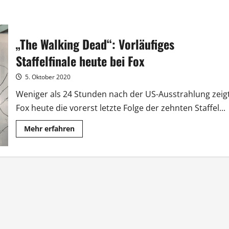
„The Walking Dead“: Vorläufiges
Staffelfinale heute bei Fox
5. Oktober 2020
Weniger als 24 Stunden nach der US-Ausstrahlung zeig
Fox heute die vorerst letzte Folge der zehnten Staffel...
Mehr
Mehr erfahren
Informationen
über
„The
Walking
Dead“:
Vorläufiges
Staffelfinale
heute
bei
Fox