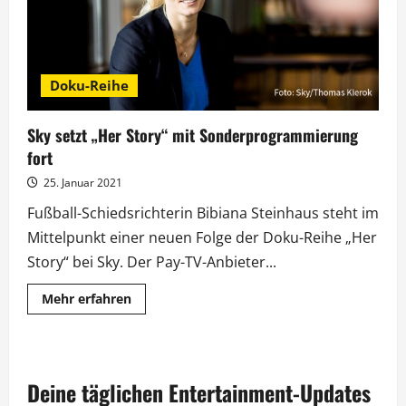
Doku-Reihe
Sky setzt „Her Story“ mit Sonderprogrammierung
fort
25. Januar 2021
Fußball-Schiedsrichterin Bibiana Steinhaus steht im
Mittelpunkt einer neuen Folge der Doku-Reihe „Her
Story“ bei Sky. Der Pay-TV-Anbieter...
Mehr
Mehr erfahren
Informationen
über
Sky
setzt
„Her
Story“
Deine täglichen Entertainment-Updates
mit
Sonderprogrammierung