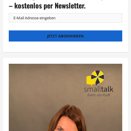
das
– kostenlos per Newsletter.
Filmfest
München