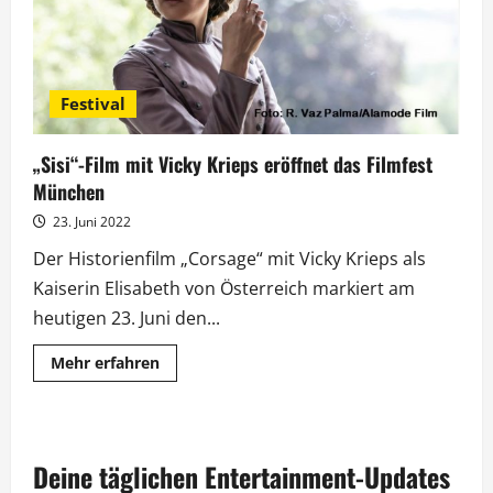
Festival
„Sisi“-Film mit Vicky Krieps eröffnet das Filmfest
München
23. Juni 2022
Der Historienfilm „Corsage“ mit Vicky Krieps als
Kaiserin Elisabeth von Österreich markiert am
heutigen 23. Juni den...
Mehr
Mehr erfahren
Informationen
über
„Sisi“-
Film
mit
Vicky
Deine täglichen Entertainment-Updates
Krieps
eröffnet