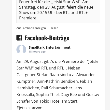
Feuer frei für die „Jetski Star WM“. Am
Samstag, den 29. August, feiert die neue
Show um 20:15 Uhr bei RTL und RTL+
Premiere.
Auf Facebook anzeigen
·
Teilen
Facebook-Beiträge
Smalltalk Entertainment
18 hours ago
Am 29. August gibt's die Premiere der "Jetski
Star WM" bei
RTL
und
RTL
+. Neben
Gastgeber Stefan Raab sind u.a.
Alexander
Kumptner
, Ann-Kathrin Bendixen,
Fabian
Hambüchen
, Ralf Schumacher,
Jens
Knossalla
,
Sophia Thiel
,
Dagi Bee
und Gustav
Schäfer von
Tokio Hotel
am Start.
#jetskistarwm