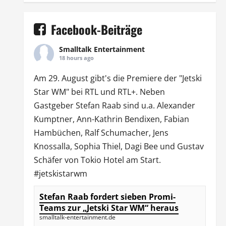
Facebook-Beiträge
Smalltalk Entertainment
18 hours ago
Am 29. August gibt's die Premiere der "Jetski
Star WM" bei
RTL
und
RTL
+. Neben
Gastgeber Stefan Raab sind u.a.
Alexander
Kumptner
, Ann-Kathrin Bendixen,
Fabian
Hambüchen
, Ralf Schumacher,
Jens
Knossalla
,
Sophia Thiel
,
Dagi Bee
und Gustav
Schäfer von
Tokio Hotel
am Start.
#jetskistarwm
Stefan Raab fordert sieben Promi-
Teams zur „Jetski Star WM“ heraus
smalltalk-entertainment.de