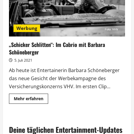
Werbung
„Schicker Schlitten“: Im Cabrio mit Barbara
Schöneberger
5. Juli 2021
Ab heute ist Entertainerin Barbara Schöneberger
das neue Gesicht der Werbekampagne des
Versicherungskonzerns VHV. Im ersten Clip...
Mehr
Mehr erfahren
Informationen
über
„Schicker
Schlitten“:
Im
Cabrio
Deine täglichen Entertainment-Updates
mit
Barbara