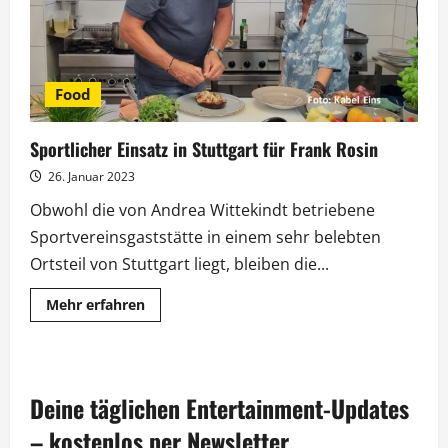
Food
Sportlicher Einsatz in Stuttgart für Frank Rosin
26. Januar 2023
Obwohl die von Andrea Wittekindt betriebene
Sportvereinsgaststätte in einem sehr belebten
Ortsteil von Stuttgart liegt, bleiben die...
Mehr
Mehr erfahren
Informationen
über
Sportlicher
Einsatz
in
Stuttgart
Deine täglichen Entertainment-Updates
für
Frank
Rosin
– kostenlos per Newsletter.