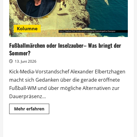
Kolumne
Fußballmärchen oder Inselzauber– Was bringt der
Sommer?
13. Juni 2026
Kick-Media-Vorstandschef Alexander Elbertzhagen
macht sich Gedanken über die gerade eröffnete
Fußball-WM und über mögliche Alternativen zur
Dauerpräsenz...
Mehr
Mehr erfahren
Informationen
über
Fußballmärchen
oder
Inselzauber–
Was