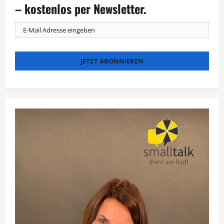
leichte
– kostenlos per Newsletter.
Beute?“
startet
auf
ProSieben