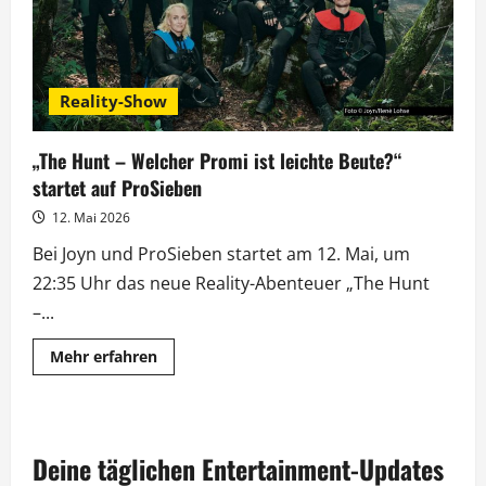
Reality-Show
„The Hunt – Welcher Promi ist leichte Beute?“
startet auf ProSieben
12. Mai 2026
Bei Joyn und ProSieben startet am 12. Mai, um
22:35 Uhr das neue Reality-Abenteuer „The Hunt
–...
Mehr
Mehr erfahren
Informationen
über
„The
Hunt
–
Welcher
Deine täglichen Entertainment-Updates
Promi
ist