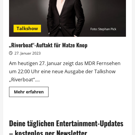
Talkshow
„Riverboat“-Auftakt für Matze Knop
27. Januar 2023
Am heutigen 27. Januar zeigt das MDR Fernsehen
um 22:00 Uhr eine neue Ausgabe der Talkshow
„Riverboat“....
Mehr
Mehr erfahren
Informationen
über
„Riverboat“-
Auftakt
für
Matze
Deine täglichen Entertainment-Updates
Knop
– kostenlos per Newsletter.