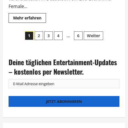
Female...
Mehr
Mehr erfahren
Informationen
über
WoMen
Seitennummerierung
on
1
2
3
4
…
6
Weiter
Top:
„Gleichberechtigung
der
schaffen
wir
nur
Beiträge
gemeinsam“
Deine täglichen Entertainment-Updates
– kostenlos per Newsletter.