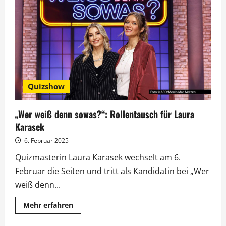
SemperOpernball
mit
Stars
von
Brönner
bis
Gedeck
Quizshow
„Wer weiß denn sowas?“: Rollentausch für Laura
Karasek
6. Februar 2025
Quizmasterin Laura Karasek wechselt am 6.
Februar die Seiten und tritt als Kandidatin bei „Wer
weiß denn...
Mehr
Mehr erfahren
Informationen
über
„Wer