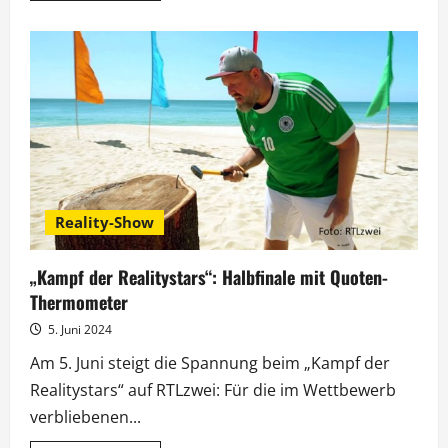
über
Wer
macht
das
Rennen
im
„Kampf
der
Realitystars
2024“?
Reality-Show
„Kampf der Realitystars“: Halbfinale mit Quoten-
Thermometer
5. Juni 2024
Am 5. Juni steigt die Spannung beim „Kampf der
Realitystars“ auf RTLzwei: Für die im Wettbewerb
verbliebenen...