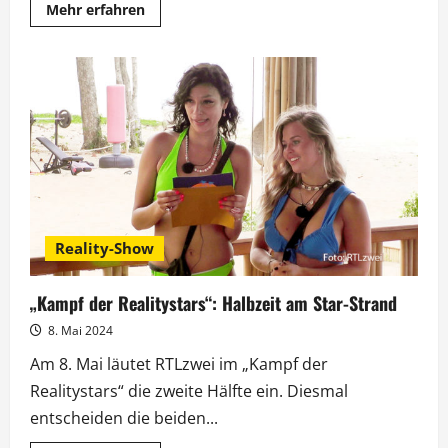
Mehr
Mehr erfahren
Informationen
über
„Kampf
der
Realitystars“:
Halbfinale
mit
Quoten-
Thermometer
Reality-Show
„Kampf der Realitystars“: Halbzeit am Star-Strand
8. Mai 2024
Am 8. Mai läutet RTLzwei im „Kampf der
Realitystars“ die zweite Hälfte ein. Diesmal
entscheiden die beiden...