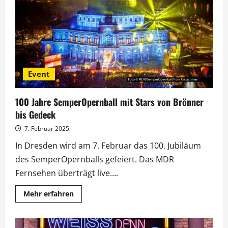
bittet
ProSieben
die
Promis
an
die
Scheibe
Event
100 Jahre SemperOpernball mit Stars von Brönner
bis Gedeck
7. Februar 2025
In Dresden wird am 7. Februar das 100. Jubiläum
des SemperOpernballs gefeiert. Das MDR
Fernsehen überträgt live....
Mehr
Mehr erfahren
Informationen
über
100
Jahre