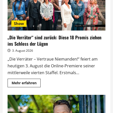
Show
„Die Verräter“ sind zurück: Diese 18 Promis ziehen
ins Schloss der Lügen
3. August 2026
„Die Verräter – Vertraue Niemanden!“ feiert am
heutigen 3. August die Online-Premiere seiner
mittlerweile vierten Staffel. Erstmals...
Mehr
Mehr erfahren
Informationen
über
„Die
Verräter“
sind
zurück:
Diese
18