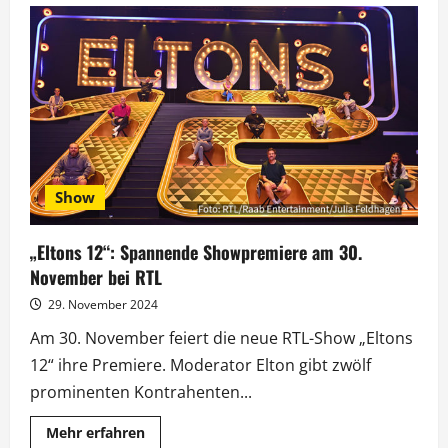
weiß
denn
sowas?“:
Rollentausch
für
Laura
Karasek
Show
„Eltons 12“: Spannende Showpremiere am 30.
November bei RTL
29. November 2024
Am 30. November feiert die neue RTL-Show „Eltons
12“ ihre Premiere. Moderator Elton gibt zwölf
prominenten Kontrahenten...
Mehr
Mehr erfahren
Informationen