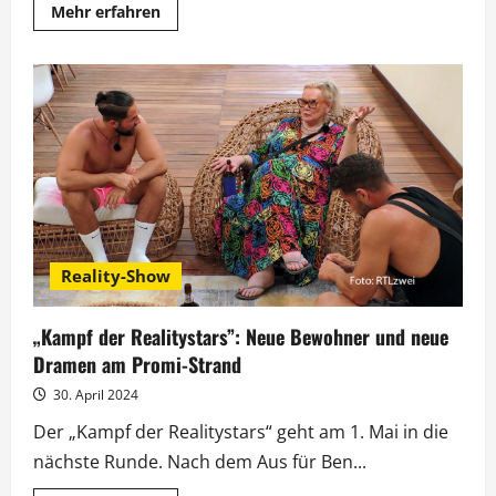
Mehr
Mehr erfahren
Informationen
über
„Kampf
der
Realitystars“:
Halbzeit
am
Star-
Strand
Reality-Show
„Kampf der Realitystars”: Neue Bewohner und neue
Dramen am Promi-Strand
30. April 2024
Der „Kampf der Realitystars“ geht am 1. Mai in die
nächste Runde. Nach dem Aus für Ben...