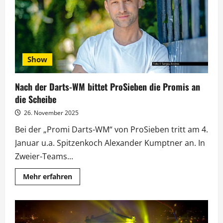
Promis
ziehen
ins
Schloss
der
Lügen
Show
Nach der Darts-WM bittet ProSieben die Promis an
die Scheibe
26. November 2025
Bei der „Promi Darts-WM“ von ProSieben tritt am 4.
Januar u.a. Spitzenkoch Alexander Kumptner an. In
Zweier-Teams...
Mehr
Mehr erfahren
Informationen
über
Nach
der
Darts-
WM