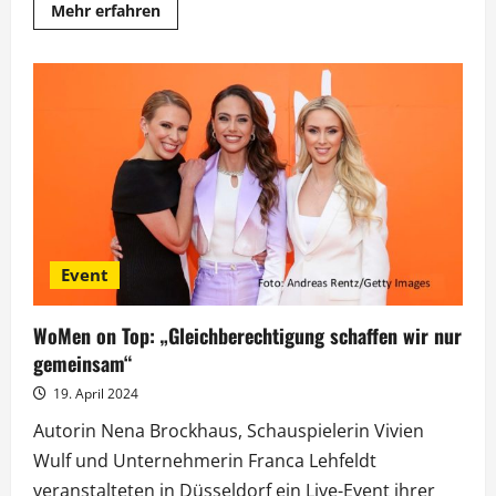
Mehr
Mehr erfahren
Informationen
über
„Kampf
der
Realitystars”:
Neue
Bewohner
und
neue
Dramen
am
Promi-
Strand
Event
WoMen on Top: „Gleichberechtigung schaffen wir nur
gemeinsam“
19. April 2024
Autorin Nena Brockhaus, Schauspielerin Vivien
Wulf und Unternehmerin Franca Lehfeldt
veranstalteten in Düsseldorf ein Live-Event ihrer