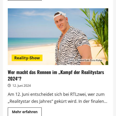
über
„Eltons
12“:
Spannende
Showpremiere
am
30.
November
bei
RTL
Reality-Show
Wer macht das Rennen im „Kampf der Realitystars
2024“?
12. Juni 2024
Am 12. Juni entscheidet sich bei RTLzwei, wer zum
„Realitystar des Jahres“ gekürt wird. In der finalen...
Mehr
Mehr erfahren
Informationen