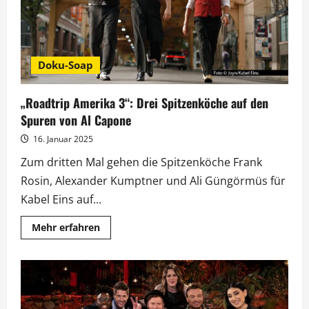
Doku-Soap
„Roadtrip Amerika 3“: Drei Spitzenköche auf den
Spuren von Al Capone
16. Januar 2025
Zum dritten Mal gehen die Spitzenköche Frank
Rosin, Alexander Kumptner und Ali Güngörmüs für
Kabel Eins auf...
Mehr
Mehr erfahren
Informationen
über
„Roadtrip
Amerika
3“:
Drei
Spitzenköche
auf