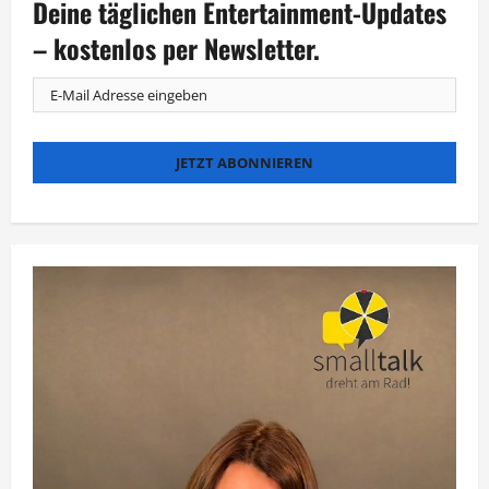
Deine täglichen Entertainment-Updates
mit
Songs
von
– kostenlos per Newsletter.
Clueso