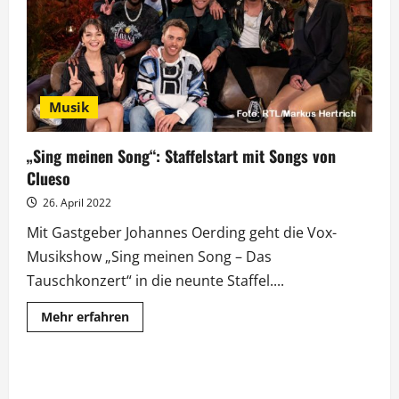
den
Spuren
von
Al
Capone
Musik
„Sing meinen Song“: Staffelstart mit Songs von
Clueso
26. April 2022
Mit Gastgeber Johannes Oerding geht die Vox-
Musikshow „Sing meinen Song – Das
Tauschkonzert“ in die neunte Staffel....
Mehr
Mehr erfahren
Informationen
über
„Sing
meinen
Song“:
Staffelstart