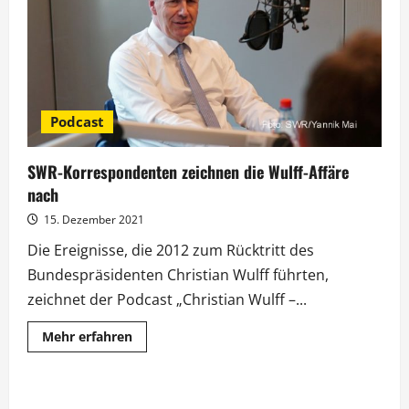
Podcast
SWR-Korrespondenten zeichnen die Wulff-Affäre
nach
15. Dezember 2021
Die Ereignisse, die 2012 zum Rücktritt des
Bundespräsidenten Christian Wulff führten,
zeichnet der Podcast „Christian Wulff –...
Mehr
Mehr erfahren
Informationen
über
SWR-
Korrespondenten
zeichnen