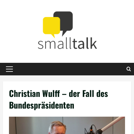
Zum
Inhalt
springen
Primäres
Menü
Christian Wulff – der Fall des
Bundespräsidenten