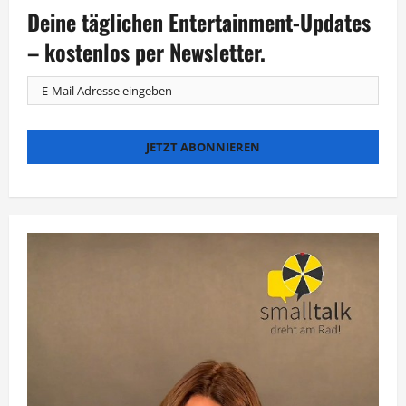
die
Deine täglichen Entertainment-Updates
Wulff-
Affäre
nach
– kostenlos per Newsletter.