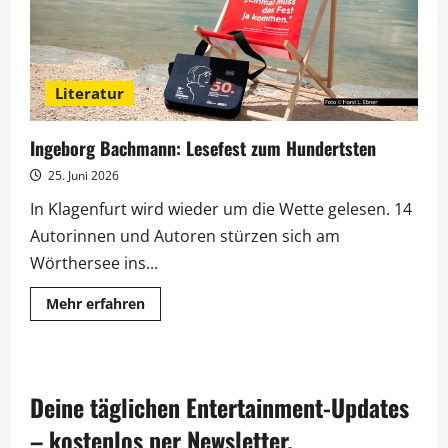
Literatur
Ingeborg Bachmann: Lesefest zum Hundertsten
25. Juni 2026
In Klagenfurt wird wieder um die Wette gelesen. 14
Autorinnen und Autoren stürzen sich am
Wörthersee ins...
Mehr
Mehr erfahren
Informationen
über
Ingeborg
Bachmann:
Lesefest
zum
Deine täglichen Entertainment-Updates
Hundertsten
– kostenlos per Newsletter.