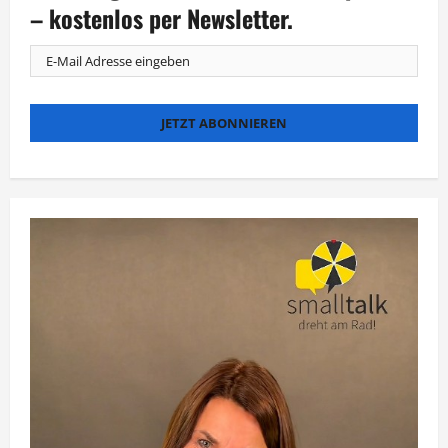
Prozent
– kostenlos per Newsletter.
an
E-
Modelle