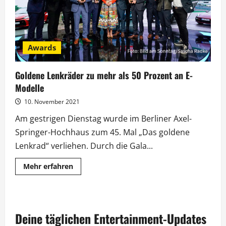
Awards
Goldene Lenkräder zu mehr als 50 Prozent an E-
Modelle
10. November 2021
Am gestrigen Dienstag wurde im Berliner Axel-
Springer-Hochhaus zum 45. Mal „Das goldene
Lenkrad“ verliehen. Durch die Gala...
Mehr
Mehr erfahren
Informationen
über
Goldene
Lenkräder
zu
mehr
Deine täglichen Entertainment-Updates
als
50