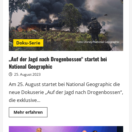
vierten
Mal
vergeben
Doku-Serie
„Auf der Jagd nach Drogenbossen“ startet bei
National Geographic
25. August 2023
Am 25. August startet bei National Geographic die
neue Dokuserie „Auf der Jagd nach Drogenbossen“,
die exklusive...
Mehr
Mehr erfahren
Informationen
über
„Auf
der