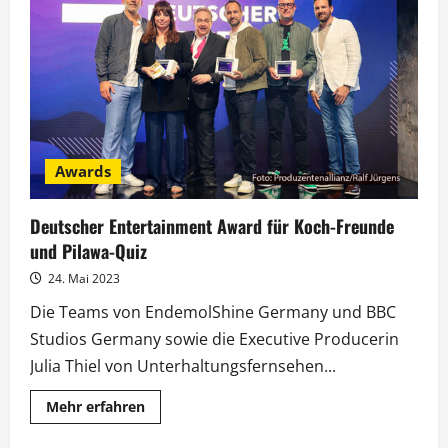
Jagd
nach
Drogenbossen“
startet
bei
National
Geographic
Awards
Deutscher Entertainment Award für Koch-Freunde
und Pilawa-Quiz
24. Mai 2023
Die Teams von EndemolShine Germany und BBC
Studios Germany sowie die Executive Producerin
Julia Thiel von Unterhaltungsfernsehen...
Mehr
Mehr erfahren
Informationen
über
Deutscher