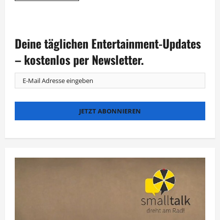
über
Gelungene
Premiere
für
den
Deine täglichen Entertainment-Updates
Deutschen
Entertainment
Award
– kostenlos per Newsletter.