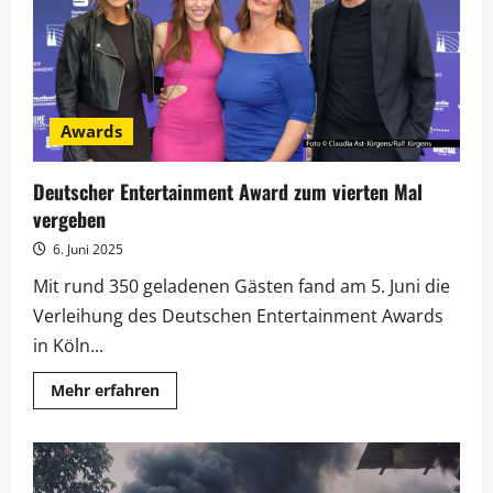
nicht
verlieren“
Awards
Deutscher Entertainment Award zum vierten Mal
vergeben
6. Juni 2025
Mit rund 350 geladenen Gästen fand am 5. Juni die
Verleihung des Deutschen Entertainment Awards
in Köln...
Mehr
Mehr erfahren
Informationen
über
Deutscher
Entertainment
Award
zum