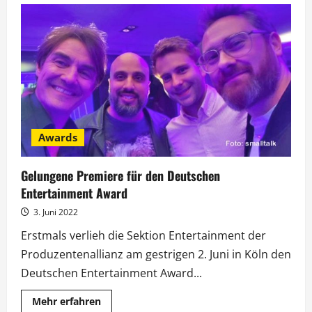
Entertainment
Award
für
Koch-
Freunde
und
Pilawa-
Quiz
Awards
Gelungene Premiere für den Deutschen
Entertainment Award
3. Juni 2022
Erstmals verlieh die Sektion Entertainment der
Produzentenallianz am gestrigen 2. Juni in Köln den
Deutschen Entertainment Award...
Mehr
Mehr erfahren
Informationen