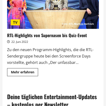
TV
RTL-Highlights von Supernasen bis Quiz-Event
22. Juni 2022
Zu den neuen Programm-Highlights, die die RTL-
Sendergruppe heute bei den Screenforce Days
vorstellte, gehört auch „Der unfassbar...
Mehr
Mehr erfahren
Informationen
über
RTL-
Highlights
von
Supernasen
Deine täglichen Entertainment-Updates
bis
Quiz-
Event
– kostenlos per Newsletter.