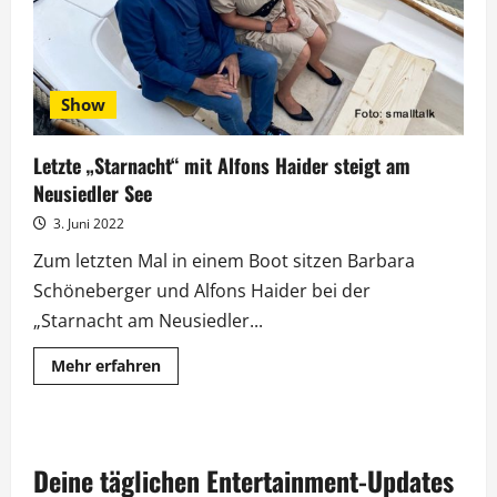
Show
Letzte „Starnacht“ mit Alfons Haider steigt am
Neusiedler See
3. Juni 2022
Zum letzten Mal in einem Boot sitzen Barbara
Schöneberger und Alfons Haider bei der
„Starnacht am Neusiedler...
Mehr
Mehr erfahren
Informationen
über
Letzte
„Starnacht“
mit
Alfons
Deine täglichen Entertainment-Updates
Haider
steigt