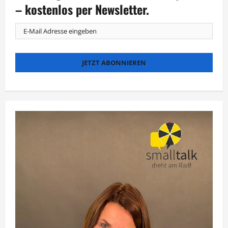
am
– kostenlos per Newsletter.
Neusiedler
See