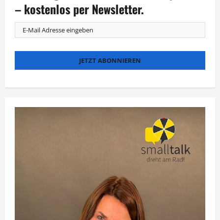
den
– kostenlos per Newsletter.
Waffeln
einer
Frau“