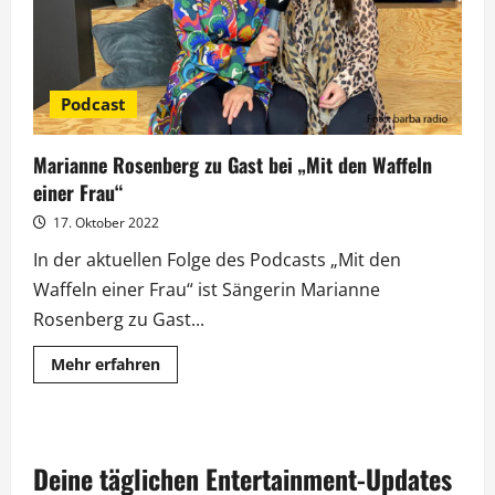
Podcast
Marianne Rosenberg zu Gast bei „Mit den Waffeln
einer Frau“
17. Oktober 2022
In der aktuellen Folge des Podcasts „Mit den
Waffeln einer Frau“ ist Sängerin Marianne
Rosenberg zu Gast...
Mehr
Mehr erfahren
Informationen
über
Marianne
Rosenberg
zu
Gast
Deine täglichen Entertainment-Updates
bei
„Mit