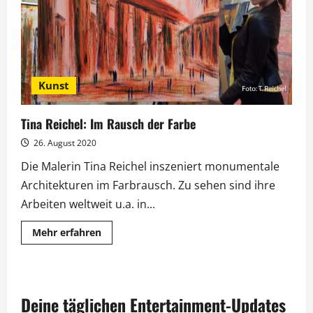
Kunst-
Tour
Kunst
Tina Reichel: Im Rausch der Farbe
26. August 2020
Die Malerin Tina Reichel inszeniert monumentale
Architekturen im Farbrausch. Zu sehen sind ihre
Arbeiten weltweit u.a. in...
Mehr
Mehr erfahren
Informationen
über
Tina
Reichel:
Im
Rausch
Deine täglichen Entertainment-Updates
der
Farbe