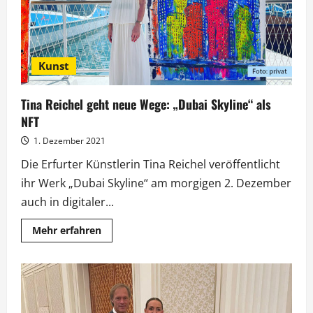
Kunst
Tina Reichel geht neue Wege: „Dubai Skyline“ als
NFT
1. Dezember 2021
Die Erfurter Künstlerin Tina Reichel veröffentlicht
ihr Werk „Dubai Skyline“ am morgigen 2. Dezember
auch in digitaler...
Mehr
Mehr erfahren
Informationen
über
Tina
Reichel
geht
neue
Wege:
„Dubai