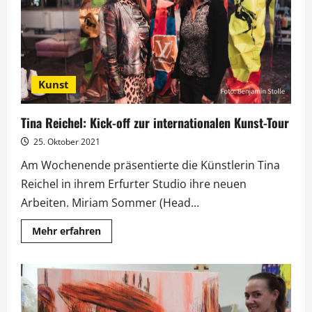
Kunst
Tina Reichel: Kick-off zur internationalen Kunst-Tour
25. Oktober 2021
Am Wochenende präsentierte die Künstlerin Tina
Reichel in ihrem Erfurter Studio ihre neuen
Arbeiten. Miriam Sommer (Head...
Mehr
Mehr erfahren
Informationen
über
Tina
Reichel:
Kick-
off
zur
internationalen