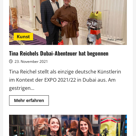
Skyline“
als
NFT
Kunst
Tina Reichels Dubai-Abenteuer hat begonnen
23. November 2021
Tina Reichel stellt als einzige deutsche Künstlerin
im Kontext der EXPO 2021/22 in Dubai aus. Am
gestrigen...
Mehr
Mehr erfahren
Informationen
über
Tina
Reichels
Dubai-
Abenteuer
hat
begonnen