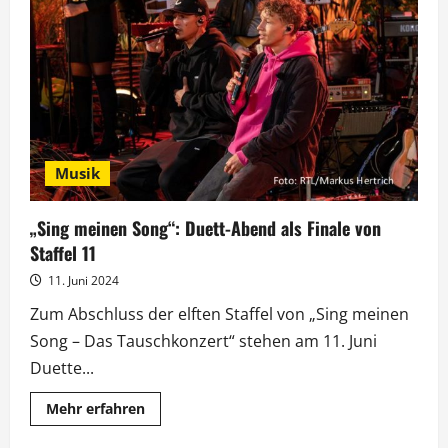
für
„Sing
meinen
Schlager”
mit
Engels,
Mutzke
und
Ceylan
Musik
„Sing meinen Song“: Duett-Abend als Finale von
Staffel 11
11. Juni 2024
Zum Abschluss der elften Staffel von „Sing meinen
Song – Das Tauschkonzert“ stehen am 11. Juni
Duette...
Mehr
Mehr erfahren
Informationen
über