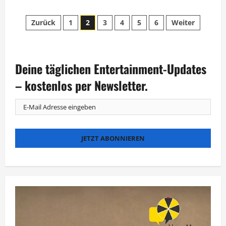
über
Punkrock
Seitennummerierung
und
Zurück
1
2
3
4
5
6
Weiter
Emotionen:
„Sing
der
meinen
Song“
feiert
Beiträge
die
Deine täglichen Entertainment-Updates
Broilers
– kostenlos per Newsletter.