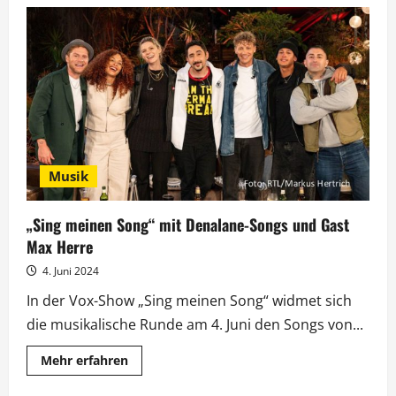
„Sing
meinen
Song“:
Duett-
Abend
als
Finale
von
Staffel
11
Musik
„Sing meinen Song“ mit Denalane-Songs und Gast
Max Herre
4. Juni 2024
In der Vox-Show „Sing meinen Song“ widmet sich
die musikalische Runde am 4. Juni den Songs von...
Mehr
Mehr erfahren
Informationen
über