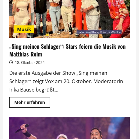
Musik
„Sing meinen Schlager“: Stars feiern die Musik von
Matthias Reim
18. Oktober 2024
Die erste Ausgabe der Show „Sing meinen
Schlager“ zeigt Vox am 20. Oktober. Moderatorin
Inka Bause begrüßt...
Mehr
Mehr erfahren
Informationen
über
„Sing
meinen
Schlager“:
Stars
feiern
die