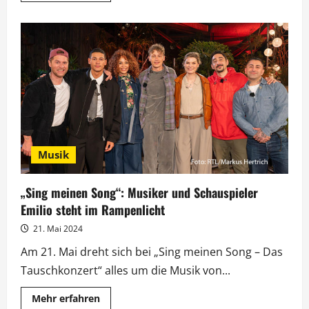
über
„Sing
meinen
Song“:
Mit
Eko
Fresh
wird
es
emotional
und
politisch
Musik
„Sing meinen Song“: Musiker und Schauspieler
Emilio steht im Rampenlicht
21. Mai 2024
Am 21. Mai dreht sich bei „Sing meinen Song – Das
Tauschkonzert“ alles um die Musik von...
Mehr
Mehr erfahren
Informationen