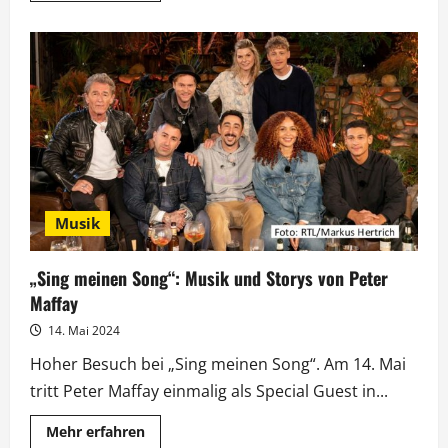
über
„Sing
meinen
Song“:
Musiker
und
Schauspieler
Emilio
steht
im
Rampenlicht
Musik
„Sing meinen Song“: Musik und Storys von Peter
Maffay
14. Mai 2024
Hoher Besuch bei „Sing meinen Song“. Am 14. Mai
tritt Peter Maffay einmalig als Special Guest in...
Mehr
Mehr erfahren
Informationen