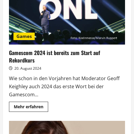
20.
Oktober
Games
Gamescom 2024 ist bereits zum Start auf
Rekordkurs
20. August 2024
Wie schon in den Vorjahren hat Moderator Geoff
Keighley auch 2024 das erste Wort bei der
Gamescom...
Mehr
Mehr erfahren
Informationen
über
Gamescom
2024
ist
bereits