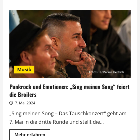
über
„Sing
meinen
Song“:
Musik
und
Storys
von
Peter
Maffay
Musik
Punkrock und Emotionen: „Sing meinen Song“ feiert
die Broilers
7. Mai 2024
„Sing meinen Song – Das Tauschkonzert“ geht am
7. Mai in die dritte Runde und stellt die...
Mehr
Mehr erfahren
Informationen