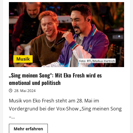
„Sing
meinen
Song“
mit
Denalane-
Songs
und
Gast
Max
Herre
Musik
„Sing meinen Song“: Mit Eko Fresh wird es
emotional und politisch
28. Mai 2024
Musik von Eko Fresh steht am 28. Mai im
Vordergrund bei der Vox-Show „Sing meinen Song
–...
Mehr
Mehr erfahren
Informationen