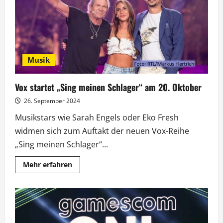
Musik
von
Matthias
Reim
Musik
Vox startet „Sing meinen Schlager“ am 20. Oktober
26. September 2024
Musikstars wie Sarah Engels oder Eko Fresh
widmen sich zum Auftakt der neuen Vox-Reihe
„Sing meinen Schlager“...
Mehr
Mehr erfahren
Informationen
über
Vox
startet
„Sing
meinen
Schlager“
am