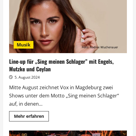
zum
Start
auf
Rekordkurs
Musik
Line-up für „Sing meinen Schlager” mit Engels,
Mutzke und Ceylan
5. August 2024
Mitte August zeichnet Vox in Magdeburg zwei
Shows unter dem Motto „Sing meinen Schlager“
auf, in denen...
Mehr
Mehr erfahren
Informationen
über
Line-
up