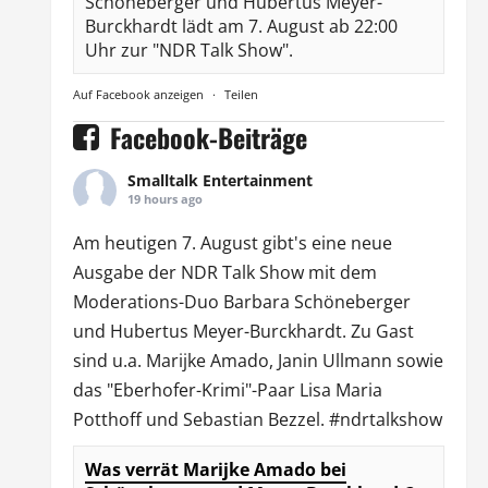
Schöneberger und Hubertus Meyer-
Burckhardt lädt am 7. August ab 22:00
Uhr zur "NDR Talk Show".
Auf Facebook anzeigen
·
Teilen
Facebook-Beiträge
Smalltalk Entertainment
19 hours ago
Am heutigen 7. August gibt's eine neue
Ausgabe der
NDR Talk Show
mit dem
Moderations-Duo
Barbara Schöneberger
und Hubertus Meyer-Burckhardt. Zu Gast
sind u.a.
Marijke Amado
,
Janin Ullmann
sowie
das "Eberhofer-Krimi"-Paar Lisa Maria
Potthoff und Sebastian Bezzel.
#ndrtalkshow
Was verrät Marijke Amado bei