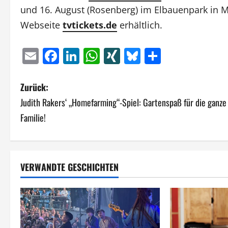
und 16. August (Rosenberg) im Elbauenpark in 
Webseite
tvtickets.de
erhältlich.
Email
Facebook
LinkedIn
WhatsApp
XING
Bluesky
Teilen
B
Zurück:
Judith Rakers‘ „Homefarming“-Spiel: Gartenspaß für die ganze
e
Familie!
i
t
VERWANDTE GESCHICHTEN
r
a
g