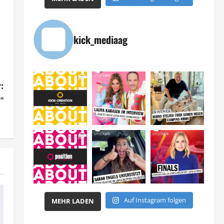
kick_mediaag
:
t“
Auf Instagram folgen
MEHR LADEN