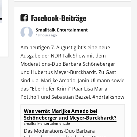
Facebook-Beiträge
Smalltalk Entertainment
19 hours ago
Am heutigen 7. August gibt's eine neue
Ausgabe der
NDR Talk Show
mit dem
Moderations-Duo
Barbara Schöneberger
und Hubertus Meyer-Burckhardt. Zu Gast
sind u.a.
Marijke Amado
,
Janin Ullmann
sowie
das "Eberhofer-Krimi"-Paar Lisa Maria
Potthoff und Sebastian Bezzel.
#ndrtalkshow
Was verrät Marijke Amado bei
Schöneberger und Meyer-Burckhardt?
smalltalk-entertainment.de
Das Moderations-Duo Barbara