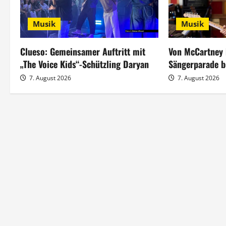
s
Musik
Musik
n
a
Clueso: Gemeinsamer Auftritt mit
Von McCartney 
„The Voice Kids“-Schützling Daryan
Sängerparade b
v
7. August 2026
7. August 2026
i
g
a
t
i
o
n