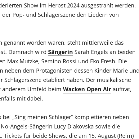
erierten Show im Herbst 2024 ausgestrahlt werden.
s der Pop- und Schlagerszene den Liedern von
 genannt worden waren, steht mittlerweile das
fest. Demnach wird
Sängerin
Sarah Engels an beiden
egen Max Mutzke, Semino Rossi und Eko Fresh. Die
en neben dem Protagonisten dessen Kinder Marie un
 der Schlagerszene etabliert haben. Der musikalische
anz anderem Umfeld beim
Wacken Open Air
auftrat,
falls mit dabei.
ei „Sing meinen Schlager“ komplettieren neben
e No-Angels-Sängerin Lucy Diakovska sowie die
 Tickets für beide Shows, die am 15. August (Reim)