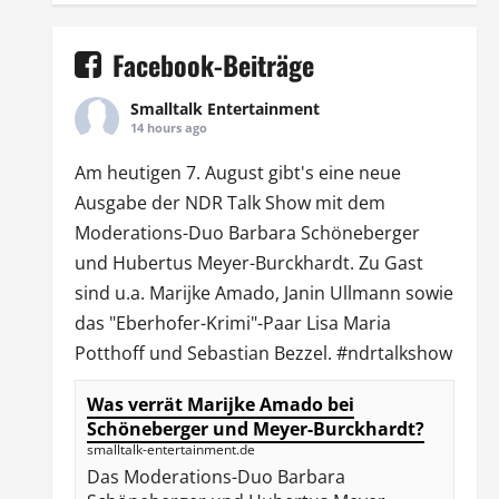
Facebook-Beiträge
Smalltalk Entertainment
14 hours ago
Am heutigen 7. August gibt's eine neue
Ausgabe der
NDR Talk Show
mit dem
Moderations-Duo
Barbara Schöneberger
und Hubertus Meyer-Burckhardt. Zu Gast
sind u.a.
Marijke Amado
,
Janin Ullmann
sowie
das "Eberhofer-Krimi"-Paar Lisa Maria
Potthoff und Sebastian Bezzel.
#ndrtalkshow
Was verrät Marijke Amado bei
Schöneberger und Meyer-Burckhardt?
smalltalk-entertainment.de
Das Moderations-Duo Barbara