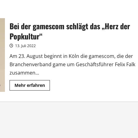
Bei der gamescom schlägt das „Herz der
Popkultur“
13. Juli 2022
Am 23. August beginnt in Köln die gamescom, die der
Branchenverband game um Geschäftsführer Felix Falk
zusammen...
Mehr
Mehr erfahren
Informationen
über
Bei
der
gamescom
schlägt
das
„Herz
der
Popkultur“