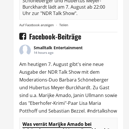
Schöneberger und Hubertus Meyer-
Burckhardt lädt am 7. August ab 22:00
Uhr zur "NDR Talk Show".
Auf Facebook anzeigen
·
Teilen
Facebook-Beiträge
Smalltalk Entertainment
14 hours ago
Am heutigen 7. August gibt's eine neue
Ausgabe der
NDR Talk Show
mit dem
Moderations-Duo
Barbara Schöneberger
und Hubertus Meyer-Burckhardt. Zu Gast
sind u.a.
Marijke Amado
,
Janin Ullmann
sowie
das "Eberhofer-Krimi"-Paar Lisa Maria
Potthoff und Sebastian Bezzel.
#ndrtalkshow
Was verrät Marijke Amado bei