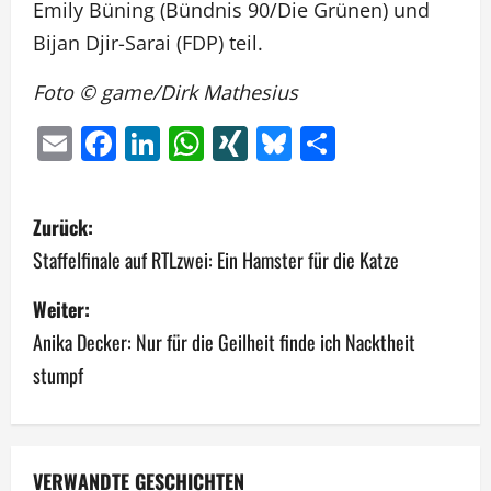
Emily Büning (Bündnis 90/Die Grünen) und
Bijan Djir-Sarai (FDP) teil.
Foto © game/Dirk Mathesius
Email
Facebook
LinkedIn
WhatsApp
XING
Bluesky
Teilen
B
Zurück:
e
Staffelfinale auf RTLzwei: Ein Hamster für die Katze
i
Weiter:
Anika Decker: Nur für die Geilheit finde ich Nacktheit
t
stumpf
r
a
VERWANDTE GESCHICHTEN