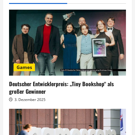
g
s
n
a
v
i
Games
g
Deutscher Entwicklerpreis: „Tiny Bookshop“ als
a
großer Gewinner
t
3. Dezember 2025
i
o