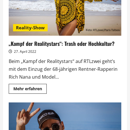
Reality-Show
„Kampf der Realitystars“: Trash oder Hochkultur?
27. April 2022
Beim „Kampf der Realitystars“ auf RTLzwei geht’s
mit dem Einzug der 68-jährigen Rentner-Rapperin
Rich Nana und Model...
Mehr
Mehr erfahren
Informationen
über
„Kampf
der
Realitystars“:
Trash
oder
Hochkultur?