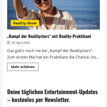
Reality-Show
„Kampf der Realitystars“ mit Reality-Praktikant
20. April 2022
Das gab’s noch nie bei „Kampf der Realitystars“:
Zum ersten Mal hat ein Praktikant die Chance, ins...
Mehr
Mehr erfahren
Informationen
über
„Kampf
der
Realitystars“
mit
Deine täglichen Entertainment-Updates
Reality-
Praktikant
– kostenlos per Newsletter.