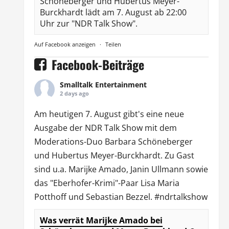
Schöneberger und Hubertus Meyer-
Burckhardt lädt am 7. August ab 22:00
Uhr zur "NDR Talk Show".
Auf Facebook anzeigen
·
Teilen
Facebook-Beiträge
Smalltalk Entertainment
2 days ago
Am heutigen 7. August gibt's eine neue
Ausgabe der
NDR Talk Show
mit dem
Moderations-Duo
Barbara Schöneberger
und Hubertus Meyer-Burckhardt. Zu Gast
sind u.a.
Marijke Amado
,
Janin Ullmann
sowie
das "Eberhofer-Krimi"-Paar Lisa Maria
Potthoff und Sebastian Bezzel.
#ndrtalkshow
Was verrät Marijke Amado bei