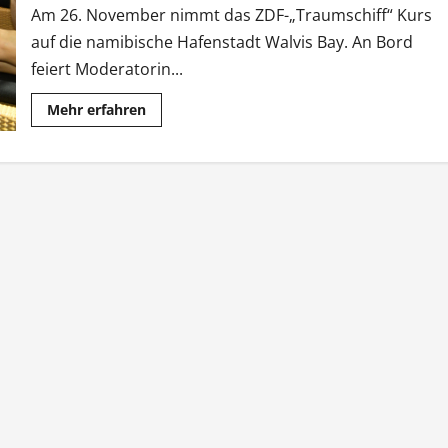
Am 26. November nimmt das ZDF-„Traumschiff“ Kurs
auf die namibische Hafenstadt Walvis Bay. An Bord
feiert Moderatorin...
Mehr
Mehr erfahren
Informationen
über
ZDF-
„Traumschiff“
mit
Cathy
Hummels
auf
Namibia-
Kurs