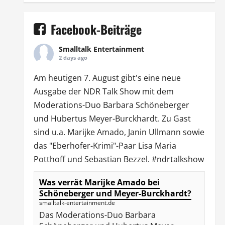
Facebook-Beiträge
Smalltalk Entertainment
2 days ago
Am heutigen 7. August gibt's eine neue
Ausgabe der
NDR Talk Show
mit dem
Moderations-Duo
Barbara Schöneberger
und Hubertus Meyer-Burckhardt. Zu Gast
sind u.a.
Marijke Amado
,
Janin Ullmann
sowie
das "Eberhofer-Krimi"-Paar Lisa Maria
Potthoff und Sebastian Bezzel.
#ndrtalkshow
Was verrät Marijke Amado bei
Schöneberger und Meyer-Burckhardt?
smalltalk-entertainment.de
Das Moderations-Duo Barbara