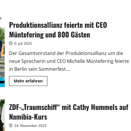
Produktionsallianz feierte mit CEO
Müntefering und 800 Gästen
9. Juli 2025
Der Gesamtvorstand der Produktionsallianz um die
neue Sprecherin und CEO Michelle Müntefering feierte
in Berlin sein Sommerfest....
Mehr
Mehr erfahren
Informationen
über
Produktionsallianz
feierte
mit
ZDF-„Traumschiff“ mit Cathy Hummels auf
CEO
Müntefering
und
Namibia-Kurs
800
Gästen
24. November 2023