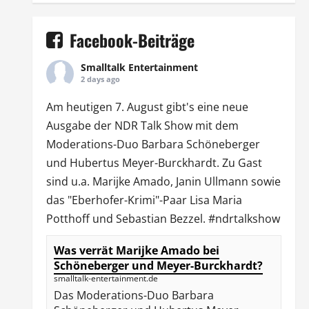
Facebook-Beiträge
Smalltalk Entertainment
2 days ago
Am heutigen 7. August gibt's eine neue
Ausgabe der
NDR Talk Show
mit dem
Moderations-Duo
Barbara Schöneberger
und Hubertus Meyer-Burckhardt. Zu Gast
sind u.a.
Marijke Amado
,
Janin Ullmann
sowie
das "Eberhofer-Krimi"-Paar Lisa Maria
Potthoff und Sebastian Bezzel.
#ndrtalkshow
Was verrät Marijke Amado bei
Schöneberger und Meyer-Burckhardt?
smalltalk-entertainment.de
Das Moderations-Duo Barbara