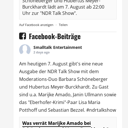
Schöneberger und Hubertus Meyer-
Burckhardt lädt am 7. August ab 22:00
Uhr zur "NDR Talk Show".
Auf Facebook anzeigen
·
Teilen
Facebook-Beiträge
Smalltalk Entertainment
2 days ago
Am heutigen 7. August gibt's eine neue
Ausgabe der
NDR Talk Show
mit dem
Moderations-Duo
Barbara Schöneberger
und Hubertus Meyer-Burckhardt. Zu Gast
sind u.a.
Marijke Amado
,
Janin Ullmann
sowie
das "Eberhofer-Krimi"-Paar Lisa Maria
Potthoff und Sebastian Bezzel.
#ndrtalkshow
Was verrät Marijke Amado bei