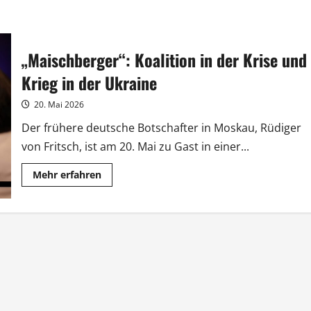
„Maischberger“: Koalition in der Krise und
Krieg in der Ukraine
20. Mai 2026
Der frühere deutsche Botschafter in Moskau, Rüdiger
von Fritsch, ist am 20. Mai zu Gast in einer...
Mehr
Mehr erfahren
Informationen
über
„Maischberger“:
Koalition
in
der
Krise
und
Krieg
in
der
Ukraine