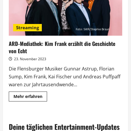
Streaming
ARD-Mediathek: Kim Frank erzählt die Geschichte
von Echt
23. November 2023
Die Flensburger Musiker Gunnar Astrup, Florian
Sump, Kim Frank, Kai Fischer und Andreas Puffpaff
waren zur Jahrtausendwende...
Mehr
Mehr erfahren
Informationen
über
ARD-
Mediathek:
Kim
Frank
Deine täglichen Entertainment-Updates
erzählt
die