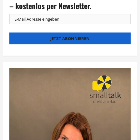
Geschichte
– kostenlos per Newsletter.
von
Echt