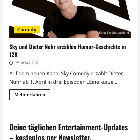
Comedy
Sky und Dieter Nuhr erzählen Humor-Geschichte in
12K
25. März 2021
Auf dem neuen Kanal Sky Comedy erzählt Dieter
Nuhr ab 1. April in drei Episoden „Eine kurze...
Mehr
Mehr erfahren
Informationen
über
Sky
und
Dieter
Nuhr
Deine täglichen Entertainment-Updates
erzählen
Humor-
Geschichte
– kostenlos per Newsletter.
in