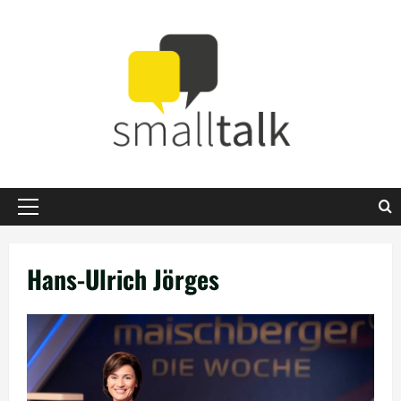
Zum
Inhalt
springen
Primäres
Menü
Hans-Ulrich Jörges