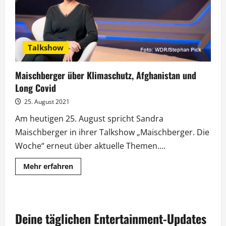
Talkshow
Maischberger über Klimaschutz, Afghanistan und
Long Covid
25. August 2021
Am heutigen 25. August spricht Sandra
Maischberger in ihrer Talkshow „Maischberger. Die
Woche“ erneut über aktuelle Themen....
Mehr
Mehr erfahren
Informationen
über
Maischberger
über
Klimaschutz,
Afghanistan
Deine täglichen Entertainment-Updates
und
Long