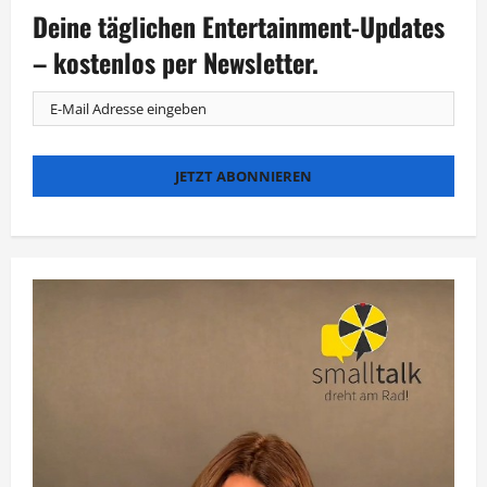
wechselt
Deine täglichen Entertainment-Updates
im
Herbst
den
– kostenlos per Newsletter.
Schauplatz