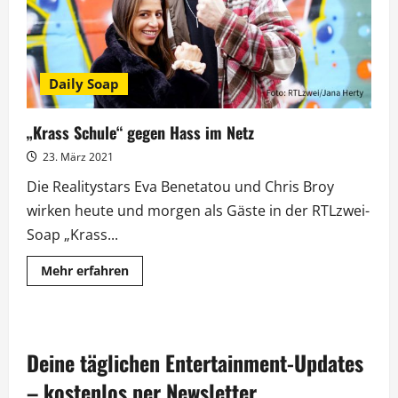
Daily Soap
„Krass Schule“ gegen Hass im Netz
23. März 2021
Die Realitystars Eva Benetatou und Chris Broy
wirken heute und morgen als Gäste in der RTLzwei-
Soap „Krass...
Mehr
Mehr erfahren
Informationen
über
„Krass
Schule“
gegen
Hass
Deine täglichen Entertainment-Updates
im
Netz
– kostenlos per Newsletter.