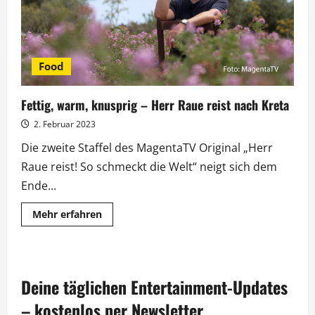
Food
Fettig, warm, knusprig – Herr Raue reist nach Kreta
2. Februar 2023
Die zweite Staffel des MagentaTV Original „Herr
Raue reist! So schmeckt die Welt“ neigt sich dem
Ende...
Mehr
Mehr erfahren
Informationen
über
Fettig,
warm,
knusprig
–
Deine täglichen Entertainment-Updates
Herr
Raue
reist
– kostenlos per Newsletter.
nach