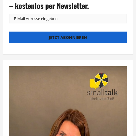
ein
– kostenlos per Newsletter.
Dancing
Star?