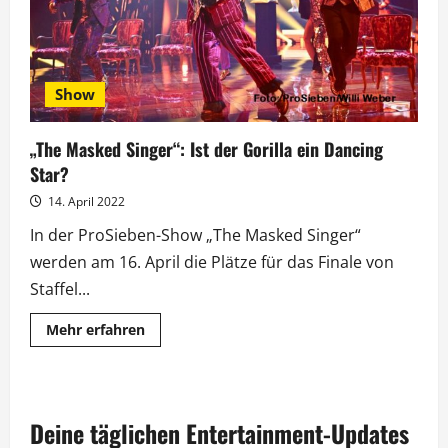
Show
„The Masked Singer“: Ist der Gorilla ein Dancing
Star?
14. April 2022
In der ProSieben-Show „The Masked Singer“
werden am 16. April die Plätze für das Finale von
Staffel...
Mehr
Mehr erfahren
Informationen
über
„The
Masked
Singer“:
Ist
Deine täglichen Entertainment-Updates
der
Gorilla