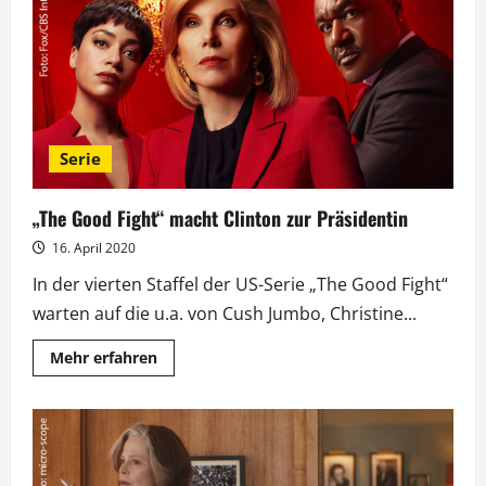
„Maischberger“
über
Epstein
und
Trump
Serie
„The Good Fight“ macht Clinton zur Präsidentin
16. April 2020
In der vierten Staffel der US-Serie „The Good Fight“
warten auf die u.a. von Cush Jumbo, Christine...
Mehr
Mehr erfahren
Informationen
über
„The
Good
Fight“
macht
Clinton
zur