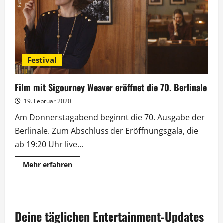
Präsidentin
Festival
Film mit Sigourney Weaver eröffnet die 70. Berlinale
19. Februar 2020
Am Donnerstagabend beginnt die 70. Ausgabe der
Berlinale. Zum Abschluss der Eröffnungsgala, die
ab 19:20 Uhr live...
Mehr
Mehr erfahren
Informationen
über
Film
mit
Sigourney
Weaver
Deine täglichen Entertainment-Updates
eröffnet
die