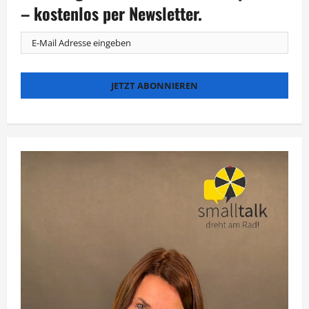
70.
– kostenlos per Newsletter.
Berlinale