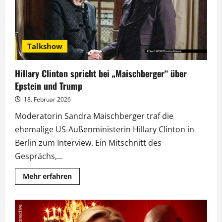
Talkshow
Hillary Clinton spricht bei „Maischberger“ über
Epstein und Trump
18. Februar 2026
Moderatorin Sandra Maischberger traf die
ehemalige US-Außenministerin Hillary Clinton in
Berlin zum Interview. Ein Mitschnitt des
Gesprächs,...
Mehr
Mehr erfahren
Informationen
über
Hillary
Clinton
spricht
bei