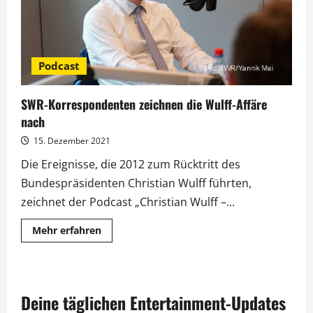
Podcast
SWR-Korrespondenten zeichnen die Wulff-Affäre
nach
15. Dezember 2021
Die Ereignisse, die 2012 zum Rücktritt des
Bundespräsidenten Christian Wulff führten,
zeichnet der Podcast „Christian Wulff –...
Mehr
Mehr erfahren
Informationen
über
SWR-
Korrespondenten
zeichnen
die
Deine täglichen Entertainment-Updates
Wulff-
Affäre